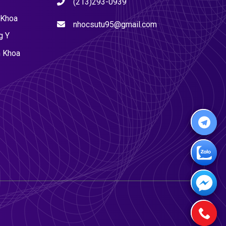
(213)293-0939
 Khoa
nhocsutu95@gmail.com
g Y
 Khoa