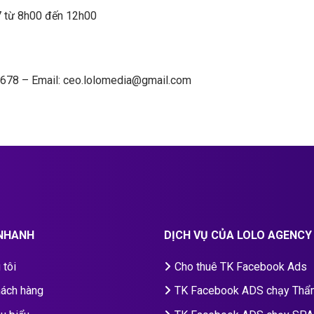
7 từ 8h00 đến 12h00
345678 – Email: ceo.lolomedia@gmail.com
 NHANH
DỊCH VỤ CỦA LOLO AGENCY
 tôi
Cho thuê TK Facebook Ads
hách hàng
T
K Facebook ADS chạy Th