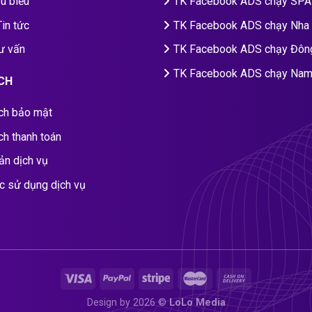
êu biểu
TK Facebook ADS chạy SPA
Tin tức
TK Facebook ADS chạy Nha
tư vấn
TK Facebook ADS chạy Đôn
TK Facebook ADS chạy Nam
CH
ch bảo mật
ch thanh toán
ản dịch vụ
c sử dụng dịch vụ
Design by 2026 ©
LoLo Media