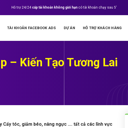
Hỗ trợ 24/24
cấp tài khoản không giới hạn
có tài khoản chạy sau 5'
TÀI KHOẢN FACEBOOK ADS
DỰ ÁN
HỖ TRỢ KHÁCH HÀNG
p – Kiến Tạo Tương Lai
y Cấy tóc, giảm béo, nâng ngực …. tất cả các lĩnh vực