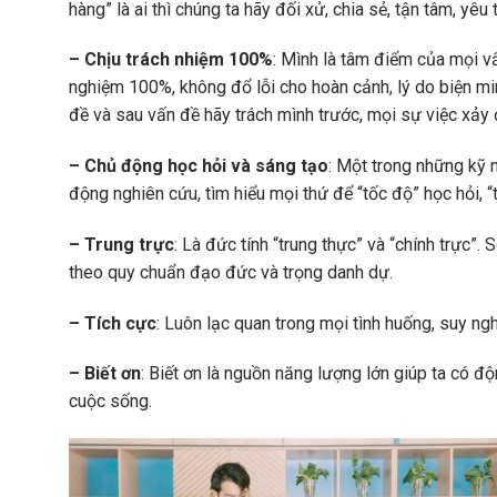
hàng” là ai thì chúng ta hãy đối xử, chia sẻ, tận tâm, y
– Chịu trách nhiệm 100%
: Mình là tâm điểm của mọi v
nghiệm 100%, không đổ lỗi cho hoàn cảnh, lý do biện min
đề và sau vấn đề hãy trách mình trước, mọi sự việc xảy
– Chủ động học hỏi và sáng tạo
: Một trong những kỹ 
động nghiên cứu, tìm hiểu mọi thứ để “tốc độ” học hỏi, “t
– Trung trực
: Là đức tính “trung thực” và “chính trực”
theo quy chuẩn đạo đức và trọng danh dự.
– Tích cực
: Luôn lạc quan trong mọi tình huống, suy ngh
– Biết ơn
: Biết ơn là nguồn năng lượng lớn giúp ta có đ
cuộc sống.