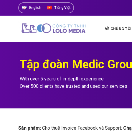
Skip
English
Tiếng Việt
to
content
VỀ CHÚNG TÔI
Tập đoàn Medic Grou
With over 5 years of in-depth experience
Over 500 clients have trusted and used our services
Sản phẩm:
Cho thuê Invoice Facebook và Support:
Chạ